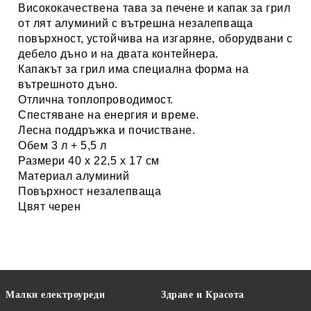
Висококачествена тава за печене и капак за грил
от лят алуминий с вътрешна незалепваща
повърхност, устойчива на изгаряне, оборудвани с
дебело дъно и на двата контейнера.
Капакът за грил има специална форма на
вътрешното дъно.
Отлична топлопроводимост.
Спестяване на енергия и време.
Лесна поддръжка и почистване.
Обем 3 л + 5,5 л
Размери 40 х 22,5 х 17 см
Материал алуминий
Повърхност незалепваща
Цвят черен
Малки електроуреди
Здраве и Красота