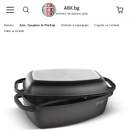
Начало
Дом, Градина & Petshop
Готвене и сервиране
Съдове за готвене
Тави за печене