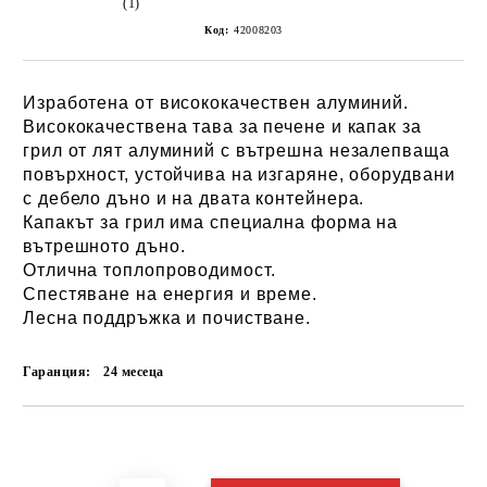
(1)
Код:
42008203
Изработена от висококачествен алуминий.
Висококачествена тава за печене и капак за
грил от лят алуминий с вътрешна незалепваща
повърхност, устойчива на изгаряне, оборудвани
с дебело дъно и на двата контейнера.
Капакът за грил има специална форма на
вътрешното дъно.
Отлична топлопроводимост.
Спестяване на енергия и време.
Лесна поддръжка и почистване.
Гаранция:
24 месеца
Добави в желани