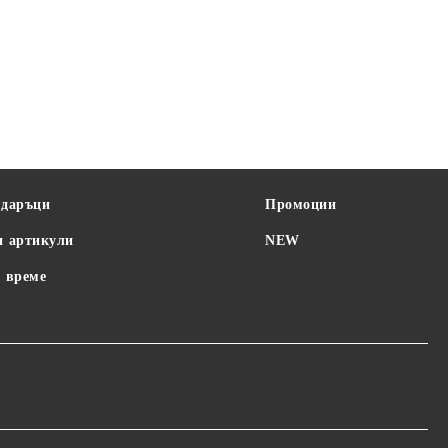
одаръци
Промоции
и артикули
NEW
 време