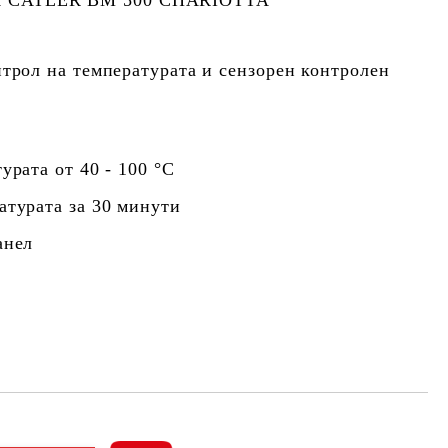
 CATLER BM 500 CHARIOTTA
нтрол на температурата и сензорен контролен
урата от 40 - 100 °C
атурата за 30 минути
анел