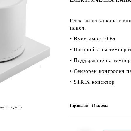
ЕЛЕКТРИЧЕСКА КАНА
Електрическа кана с ко
панел.
• Вместимост 0.6л
• Настройка на температ
• Поддържане на темпер
• Сензорен контролен п
• STRIX конектор
Гаранция:
24 месеца
цени продукта
Добави в желани