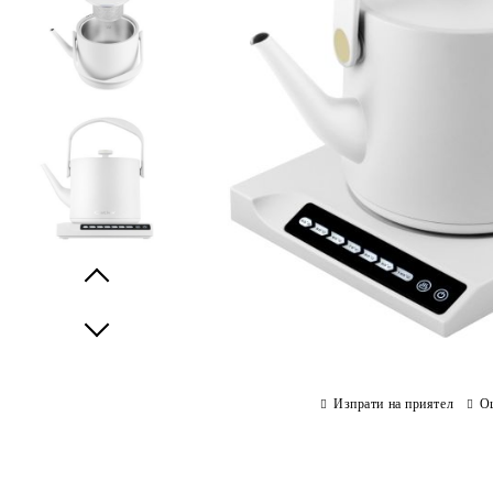
Prev
Next
Изпрати на приятел
О