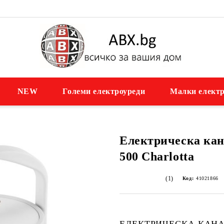
NEW
Големи електроуреди
Малки електр
Електрическа ка
500 Charlotta
(1)
Код:
41021866