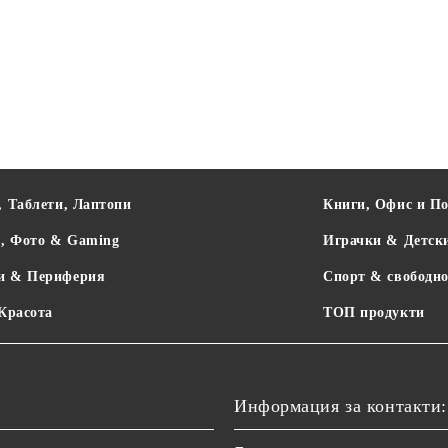
, Таблети, Лаптопи
Книги, Офис и П
о, Фото & Gaming
Играчки & Детск
и & Периферия
Спорт & свободно
 Красота
ТОП продукти
Информация за контакти: