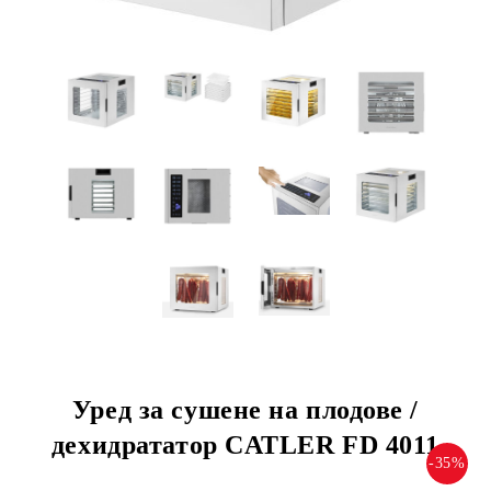
Уред за сушене на плодове /
дехидрататор CATLER FD 4011
-35%