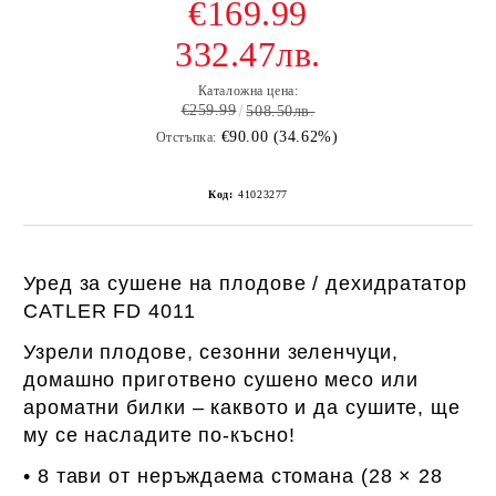
€169.99
332.47лв.
Каталожна цена:
€259.99
508.50лв.
€90.00 (34.62%)
Отстъпка:
Код:
41023277
Уред за сушене на плодове /
дехидрататор
CATLER FD 4011
Узрели плодове, сезонни зеленчуци,
домашно приготвено сушено месо или
ароматни билки – каквото и да сушите, ще
му се насладите по-късно!
• 8 тави от неръждаема стомана (28 × 28