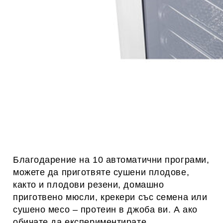
Благодарение на 10 автоматични програми,
можете да приготвяте сушени плодове,
както и плодови резени, домашно
приготвено мюсли, крекери със семена или
сушено месо – протеин в джоба ви. А ако
обичате да експериментирате,