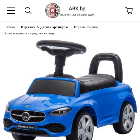
Начало
Играчки & Детски артикули
Игра на открито
Коли и превозни средства за деца