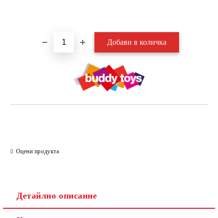
Добави в желани
Оцени продукта
Детайлно описание