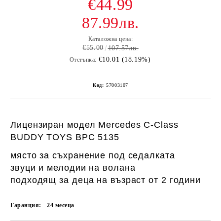
€44.99
87.99лв.
Каталожна цена:
€55.00
107.57лв.
€10.01 (18.19%)
Отстъпка:
Код:
57003107
Лицензиран модел Mercedes C-Class
BUDDY TOYS BPC 5135
място за съхранение под седалката
звуци и мелодии на волана
подходящ за деца на възраст от 2 години
Гаранция:
24 месеца