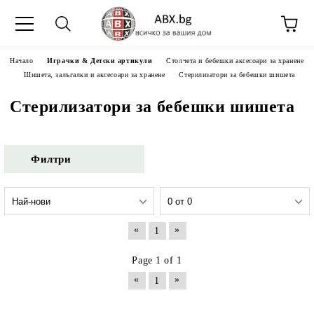
Начало
Играчки & Детски артикули
Столчета и бебешки аксесоари за хранене
Шишета, залъгалки и аксесоари за хранене
Стерилизатори за бебешки шишета
Стерилизатори за бебешки шишета
Филтри
«
»
1
Page 1 of 1
«
»
1