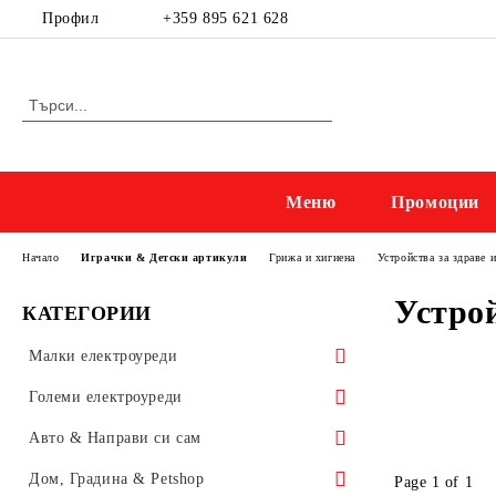
Профил
+359 895 621 628
Меню
Промоции
Начало
Играчки & Детски артикули
Грижа и хигиена
Устройства за здраве и
Устрой
КАТЕГОРИИ
Малки електроуреди
Приготвяне на напитки
Големи електроуреди
Електрически кани
Kухненски уреди
Готварски печки и микровълнови
Авто & Направи си сам
Приготвяне на кафе
Миксери, мелачки & кухненски
Готварски печки
Прахосмукачки и ютии
Бойлери, Климатици & Уреди за
Осветление & Електроматериали
Дом, Градина & Petshop
Page 1 of 1