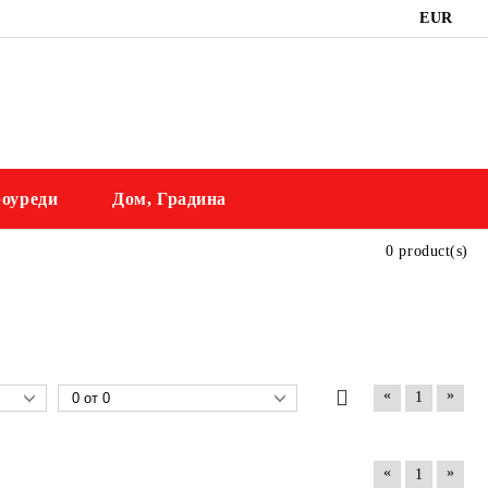
EUR
оуреди
Дом, Градина
0 product(s)
«
»
1
«
»
1