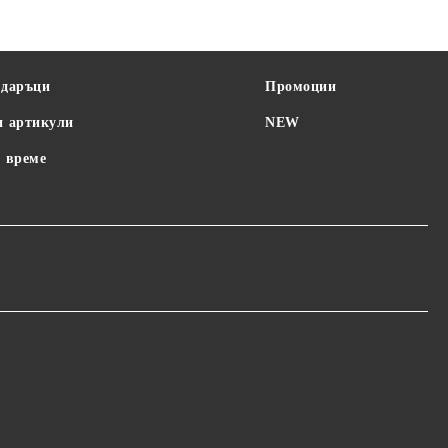
SAGE
STELL
BAYBY
одаръци
Промоции
и артикули
NEW
 време