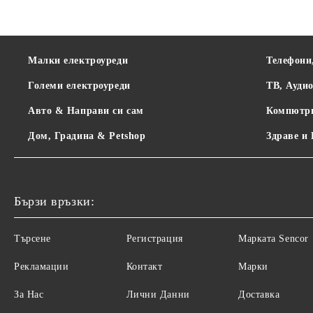
LAMART
Малки електроуреди
Телефони
Големи електроуреди
ТВ, Ауди
Авто & Направи си сам
Компютр
Дом, Градина & Petshop
Здраве и
Бързи връзки:
Търсене
Регистрация
Maрката Sencor
Рекламации
Контакт
Марки
За Нас
Лични Данни
Доставка