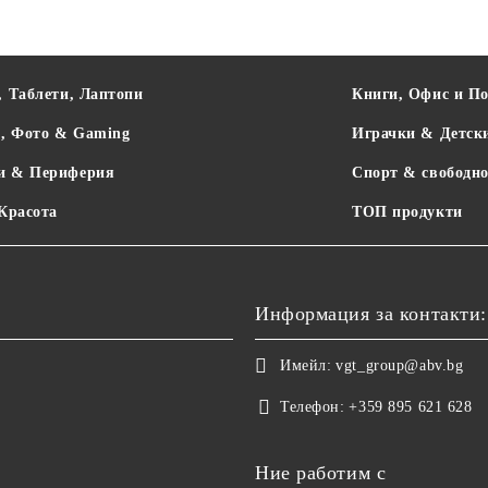
RETLUX
YENKEE
, Таблети, Лаптопи
Книги, Офис и П
о, Фото & Gaming
Играчки & Детск
и & Периферия
Спорт & свободно
 Красота
ТОП продукти
Информация за контакти:
Имейл:
vgt_group@abv.bg
Телефон:
+359 895 621 628
Ние работим с