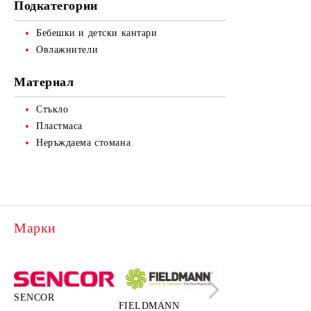
Подкатегории
Готварски четки, шпатули и
Пистолети за поливане
Площадки за игра и аксесоари
Машинки за подстригване и
бъркалки
тримери
Бебешки и детски кантари
Соларни душове
Форми за сладки
Овлажнители
Уреди за рязане
Материал
Стъкло
Пластмаса
Неръждаема стомана
Марки
SENCOR
FIELDMANN