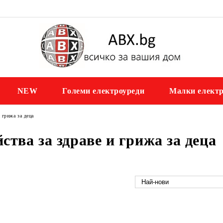
NEW
Големи електроуреди
Малки електр
 грижа за деца
ства за здраве и грижа за деца