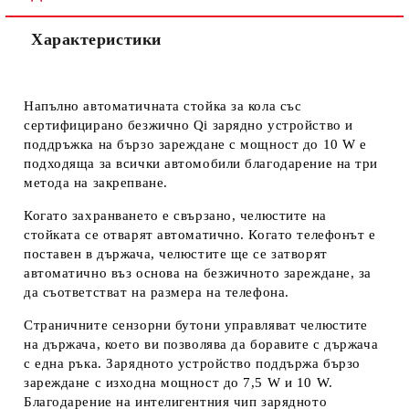
Характеристики
Напълно автоматичната стойка за кола със
сертифицирано безжично Qi зарядно устройство и
поддръжка на бързо зареждане с мощност до 10 W е
подходяща за всички автомобили благодарение на три
метода на закрепване.
Когато захранването е свързано, челюстите на
стойката се отварят автоматично. Когато телефонът е
поставен в държача, челюстите ще се затворят
автоматично въз основа на безжичното зареждане, за
да съответстват на размера на телефона.
Страничните сензорни бутони управляват челюстите
на държача, което ви позволява да боравите с държача
с една ръка. Зарядното устройство поддържа бързо
зареждане с изходна мощност до 7,5 W и 10 W.
Благодарение на интелигентния чип зарядното