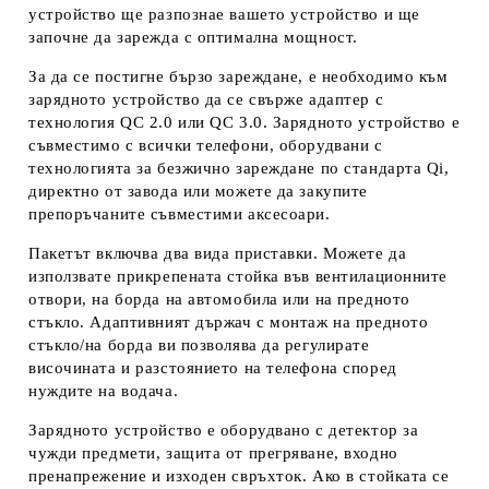
устройство ще разпознае вашето устройство и ще
започне да зарежда с оптимална мощност.
За да се постигне бързо зареждане, е необходимо към
зарядното устройство да се свърже адаптер с
технология QC 2.0 или QC 3.0. Зарядното устройство е
съвместимо с всички телефони, оборудвани с
технологията за безжично зареждане по стандарта Qi,
директно от завода или можете да закупите
препоръчаните съвместими аксесоари.
Пакетът включва два вида приставки. Можете да
използвате прикрепената стойка във вентилационните
отвори, на борда на автомобила или на предното
стъкло. Адаптивният държач с монтаж на предното
стъкло/на борда ви позволява да регулирате
височината и разстоянието на телефона според
нуждите на водача.
Зарядното устройство е оборудвано с детектор за
чужди предмети, защита от прегряване, входно
пренапрежение и изходен свръхток. Ако в стойката се