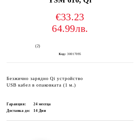
€33.23
64.99лв.
(2)
Код:
30017095
Безжично зарядно Qi устройство
USB кабел в опаковката (1 м.)
Гаранция:
24 месеца
Доставка до:
14
Дни
Добави в желани