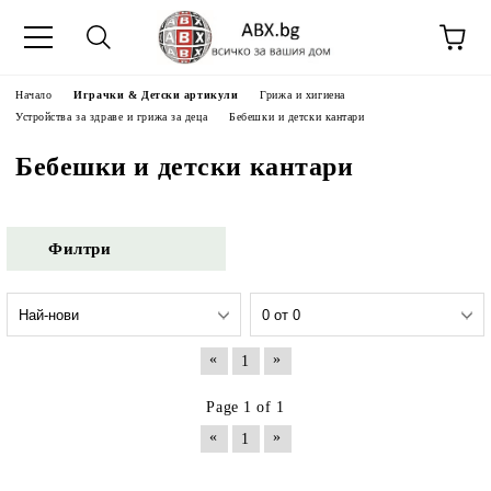
Начало
Играчки & Детски артикули
Грижа и хигиена
Устройства за здраве и грижа за деца
Бебешки и детски кантари
Бебешки и детски кантари
Филтри
«
»
1
Page 1 of 1
«
»
1