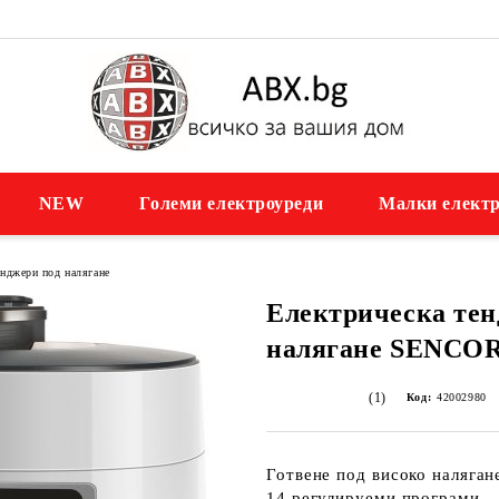
NEW
Големи електроуреди
Малки електр
нджери под налягане
Електрическа тен
налягане SENCO
(1)
Код:
42002980
Готвене под високо наляган
14 регулируеми програми