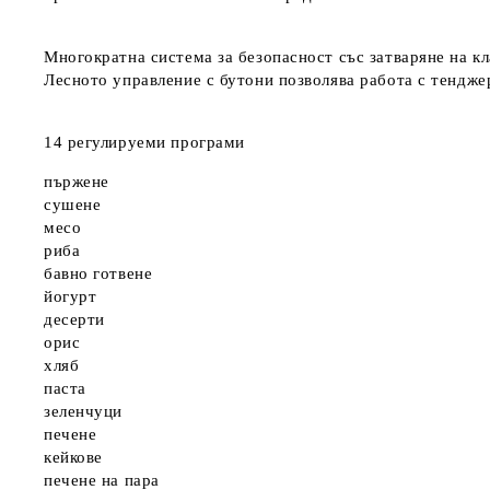
Многократна система за безопасност със затваряне на к
Лесното управление с бутони позволява работа с тендже
14 регулируеми програми
пържене
сушене
месо
риба
бавно готвене
йогурт
десерти
орис
хляб
паста
зеленчуци
печене
кейкове
печене на пара