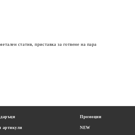
метален статив, приставка за готвене на пара
одаръци
Промоции
и артикули
NEW