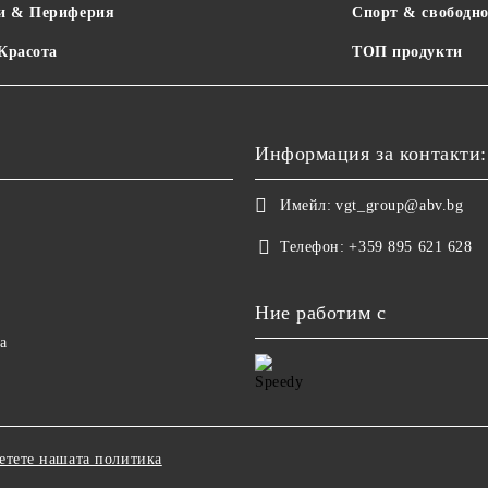
и & Периферия
Спорт & свободно
 Красота
ТОП продукти
Информация за контакти:
Имейл:
vgt_group@abv.bg
Телефон:
+359 895 621 628
Ние работим с
а
етете нашата политика