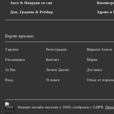
Авто & Направи си сам
Компютр
Дом, Градина & Petshop
Здраве и
Бързи връзки:
Търсене
Регистрация
Maрката Sencor
Рекламации
Контакт
Марки
За Нас
Лични Данни
Доставка
Вход
Условия
Отказ от поръчк
Нашият онлайн магазин е 100% съобразен с GDPR.
Проч
GDPR