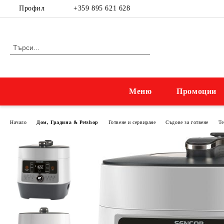
Профил
+359 895 621 628
Меню
Промоции
Начало
Дом, Градина & Petshop
Готвене и сервиране
Съдове за готвене
Те