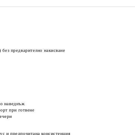
.) без предварително накисване
во наведнъж
орт при готвене
вечери
вкус и предпочитана консистенция