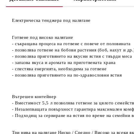
Електрическа тенджера под налягане
Готвене под високо налягане
- съкращава процеса на готвене с повече от половината
- позволява готвене на бобови растения (боб, нахут и др
- позволява приготвянето на вкусни ястия с твърди меса
- запазва вкуса и аромата на приготвената храна
- спестява енергията, необходима за готвене
- позволява приготвянето на по-здравословни ястия
Вътрешен контейнер
- Вместимост 5,5 л позволява готвене за цялото семейст
- Незалепващата повърхност гарантира максимален комф
- Подходящ за сервиране на ястия по време на семейни 
Три нива на налягане Ниско / Средно / Високо за всеки 