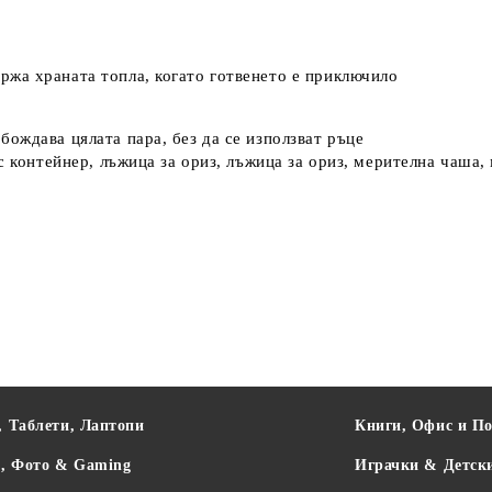
жа храната топла, когато готвенето е приключило
ождава цялата пара, без да се използват ръце
 контейнер, лъжица за ориз, лъжица за ориз, мерителна чаша, 
, Таблети, Лаптопи
Книги, Офис и П
о, Фото & Gaming
Играчки & Детск