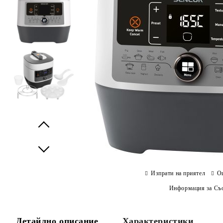
Prev
Next
Изпрати на приятел
О
Информация за Съо
Детайлно описание
Характеристики