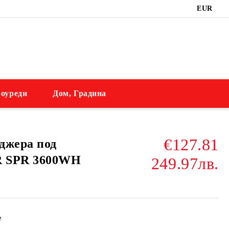
EUR
оуреди
Дом, Градина
€127.81
джера под
R SPR 3600WH
249.97лв.
е