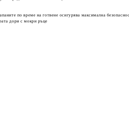
лапаните по време на готвене осигурява максимална безопаснос
рата дори с мокри ръце