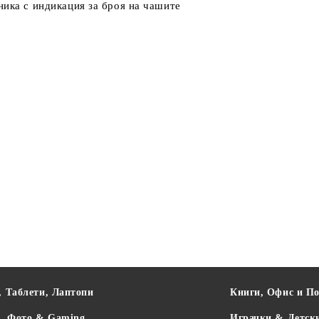
ника с индикация за броя на чашите
, Таблети, Лаптопи
Книги, Офис и П
о, Фото & Gaming
Играчки & Детск