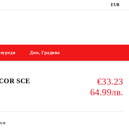
EUR
оуреди
Дом, Градина
€33.23
NCOR SCE
64.99лв.
нъж