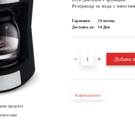
Резервоар за вода с вместим
Гаранция:
24 месеца
Доставка до:
14
Дни
Добави в желани
Кафемашини
цени продукта
тветствие