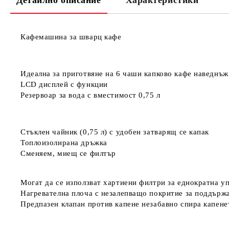
Детайлно описание
Характеристики
Кафемашина за шварц кафе
Идеална за приготвяне на 6 чаши капково кафе наведнъж
LCD дисплей с функции
Резервоар за вода с вместимост 0,75 л
Стъклен чайник (0,75 л) с удобен затварящ се капак
Топлоизолирана дръжка
Сменяем, миещ се филтър
Могат да се използват хартиени филтри за еднократна уп
Нагревателна плоча с незалепващо покритие за поддърж
Предпазен клапан против капене незабавно спира капене