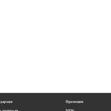
одаръци
Промоции
и артикули
NEW