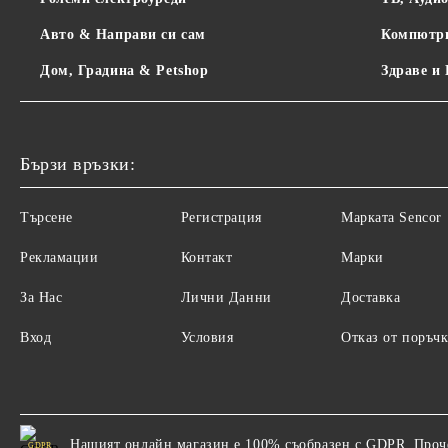
Авто & Направи си сам
Компютр
Дом, Градина & Petshop
Здраве и
Бързи връзки:
Търсене
Регистрация
Maрката Sencor
Рекламации
Контакт
Марки
За Нас
Лични Данни
Доставка
Вход
Условия
Отказ от поръчк
Нашият онлайн магазин е 100% съобразен с GDPR.
Проч
GDPR