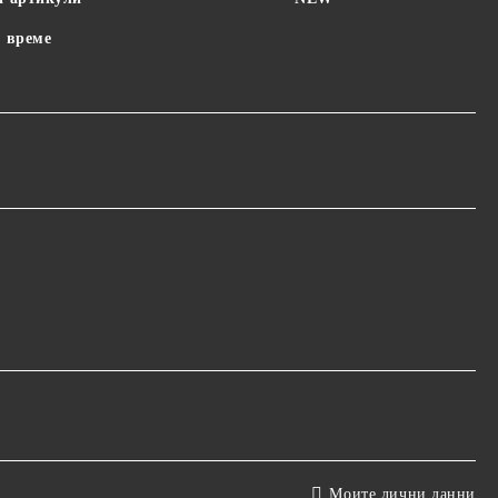
 време
Моите лични данни