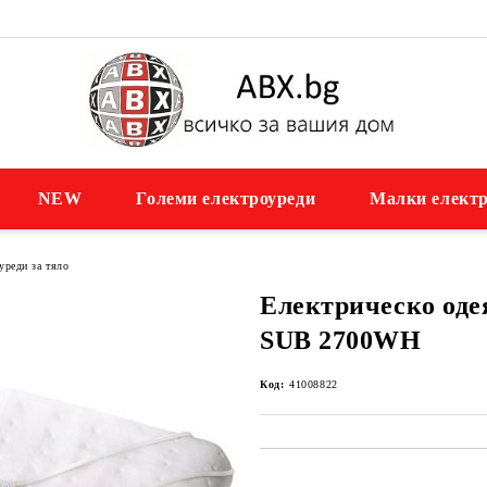
NEW
Големи електроуреди
Малки електр
уреди за тяло
Електрическо од
SUB 2700WH
Код:
41008822
Добави в желани