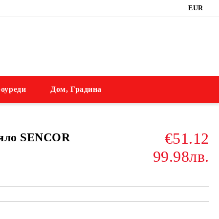
EUR
оуреди
Дом, Градина
€51.12
еяло SENCOR
99.98лв.