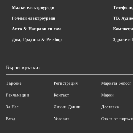
Малки електроуреди
Телефони
Големи електроуреди
ТВ, Ауди
Авто & Направи си сам
Компютр
Дом, Градина & Petshop
Здраве и
Бързи връзки:
Търсене
Регистрация
Maрката Sencor
Рекламации
Контакт
Марки
За Нас
Лични Данни
Доставка
Вход
Условия
Отказ от поръчк