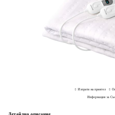
Изпрати на приятел
О
Информация за Съо
Детайлно описание