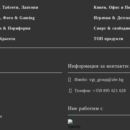
, Таблети, Лаптопи
Книги, Офис и П
о, Фото & Gaming
Играчки & Детск
и & Периферия
Спорт & свободно
 Красота
ТОП продукти
Информация за контакти:
Имейл:
vgt_group@abv.bg
Телефон:
+359 895 621 628
Ние работим с
а