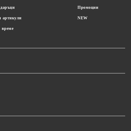
одаръци
Промоции
и артикули
NEW
 време