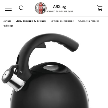
Начало
Дом, Градина & Petshop
Готвене и сервиране
Съдове за готвене
Чайници