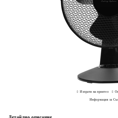
Изпрати на приятел
О
Информация за Съо
Детайлно описание