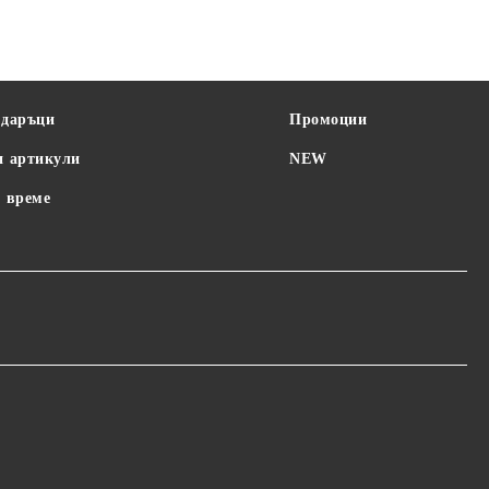
одаръци
Промоции
и артикули
NEW
 време