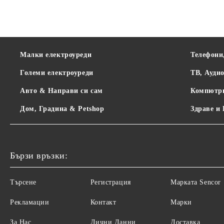
Малки електроуреди
Телефони
Големи електроуреди
ТВ, Ауди
Авто & Направи си сам
Компютр
Дом, Градина & Petshop
Здраве и
Бързи връзки:
Търсене
Регистрация
Maрката Sencor
Рекламации
Контакт
Марки
За Нас
Лични Данни
Доставка