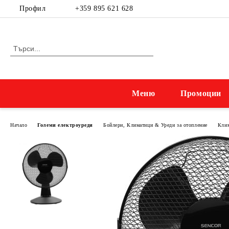
Профил
+359 895 621 628
Меню
Промоции
Начало
Големи електроуреди
Бойлери, Климатици & Уреди за отопление
Клим