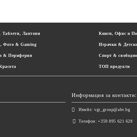
, Таблети, Лаптопи
Книги, Офис и П
о, Фото & Gaming
Играчки & Детск
и & Периферия
Спорт & свободно
 Красота
ТОП продукти
Информация за контакти:
Имейл:
vgt_group@abv.bg
Телефон:
+359 895 621 628