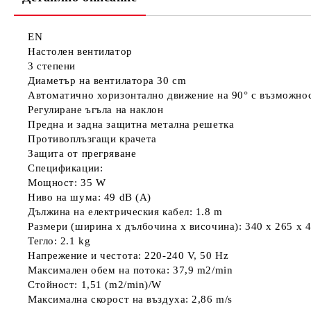
EN
Настолен вентилатор
3 степени
Диаметър на вентилатора 30 cm
Автоматично хоризонтално движение на 90° с възможнос
Регулиране ъгъла на наклон
Предна и задна защитна метална решетка
Противоплъзгащи крачета
Защита от прегряване
Спецификации:
Мощност: 35 W
Ниво на шума: 49 dB (A)
Дължина на електрическия кабел: 1.8 m
Размери (ширина х дълбочина х височина): 340 x 265 x
Тегло: 2.1 kg
Напрежение и честота: 220-240 V, 50 Hz
Максимален обем на потока: 37,9 m2/min
Стойност: 1,51 (m2/min)/W
Максимална скорост на въздуха: 2,86 m/s